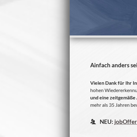
Ain­fach anders se
Vie­len Dank für Ihr I
hohen Wie­der­erken­n
und eine zeit­ge­mäße 
mehr als 35 Jah­ren be
NEU:
jobOffert