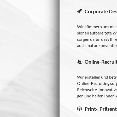
Cor­po­rate De
Wir küm­mern uns mit max
sio­nell auf­be­rei­tete
sor­gen dafür, dass Ihr
auch mal unkon­ven­tio­
Online-Recrui
Wir erstel­len und bet
Online-Recruiting sor­ge
Reich­weite. Inno­va­tiv
gen und hel­fen Ihnen, 
Print‑, Präsen