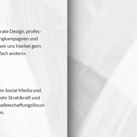
­rate Design, pro­fes­
­ting­kam­pa­gnen und
wir uns hier­bei gern
­fach anders«.
.
hen Social Media und
mehr Strahl­kraft und
l­be­schaf­fungs­lö­sun­
en.