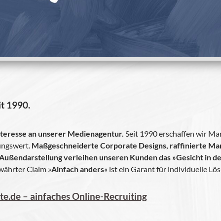
it 1990.
nter­esse an unse­rer Medi­en­agen­tur.
Seit 1990 erschaf­fen wir Ma
ungs­wert.
Maß­ge­schnei­derte Cor­po­rate Designs, raf­fi­nierte Mar
Außen­dar­stel­lung ver­lei­hen unse­ren Kun­den das »Gesicht in 
währ­ter Claim »
Ain­fach anders
« ist ein Garant für indi­vi­du­elle L
e.de – ain­fa­ches Online-Recruiting