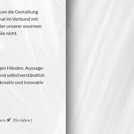
r um die Gestal­tung
 mal im Ver­bund mit
hier unse­rer enor­men
Sie nicht.
­gen Hän­den. Aus­sa­ge­
und selbst­ver­ständ­lich
rea­tiv und inno­va­tiv
tern
35+Jahre |