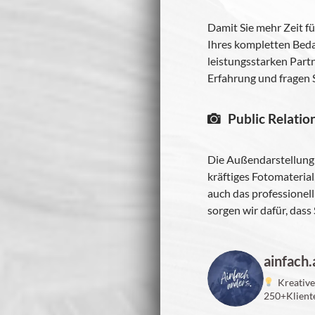
Damit Sie mehr Zeit für
Ihres kom­plet­ten Beda
leis­tungs­star­ken Part
Erfah­rung und fra­gen S
Public Rela­tio
Die Außen­dar­stel­lung 
kräf­ti­ges Foto­ma­te­ri
auch das pro­fes­sio­nel
sor­gen wir dafür, dass
ainfach
Krea­tive
250+Kliente