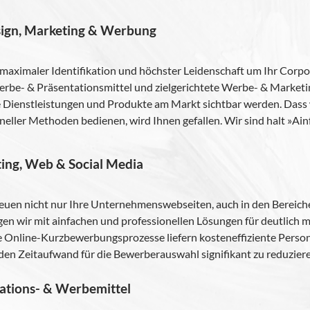
sign, Mar­ke­ting & Werbung
i­ma­ler Iden­ti­fi­ka­tion und höchs­ter Lei­den­schaft um Ihr Cor­po
 Werbe- & Prä­sen­ta­ti­ons­mit­tel und ziel­ge­rich­tete Werbe- & Mar­ke
e Dienst­leis­tun­gen und Pro­dukte am Markt sicht­bar wer­den. Dass 
nel­ler Metho­den bedie­nen, wird Ihnen gefal­len. Wir sind halt »Ain
ting, Web & Social Media
reuen nicht nur Ihre Unter­neh­mens­web­sei­ten, auch in den Berei­c
n wir mit ain­fa­chen und pro­fes­sio­nel­len Lösun­gen für deut­lich 
e Online-Kurzbewerbungsprozesse lie­fern kos­ten­ef­fi­zi­ente Per­so­na
den Zeit­auf­wand für die Bewer­ber­aus­wahl signi­fi­kant zu reduzier
tations- & Werbemittel