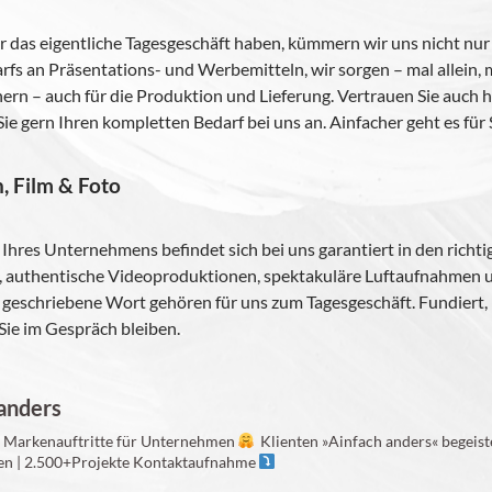
 das eigent­li­che Tages­ge­schäft haben, küm­mern wir uns nicht nu
rfs an Präsentations- und Wer­be­mit­teln, wir sor­gen – mal allein,
­nern – auch für die Pro­duk­tion und Lie­fe­rung. Ver­trauen Sie auch 
ie gern Ihren kom­plet­ten Bedarf bei uns an. Ain­fa­cher geht es für 
n, Film & Foto
Ihres Unter­neh­mens befin­det sich bei uns garan­tiert in den rich­ti
al, authen­ti­sche Video­pro­duk­tio­nen, spek­ta­ku­läre Luft­auf­nah­men 
l geschrie­bene Wort gehö­ren für uns zum Tages­ge­schäft. Fun­diert, k
 Sie im Gespräch blei­ben.
.
.anders
 Mar­ken­auf­tritte für Unternehmen
Kli­en­ten »Ain­fach anders« begeis
n | 2.500+Projekte
Kon­takt­auf­nahme