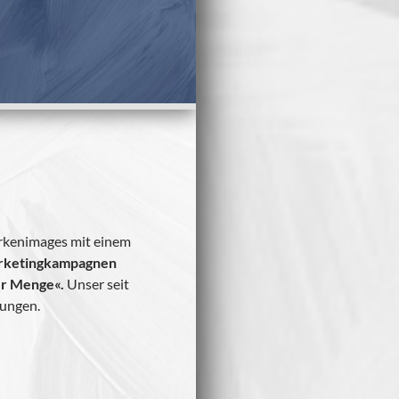
r­ken­images mit einem
­ke­ting­kam­pa­gnen
der Menge«.
Unser seit
ösungen.